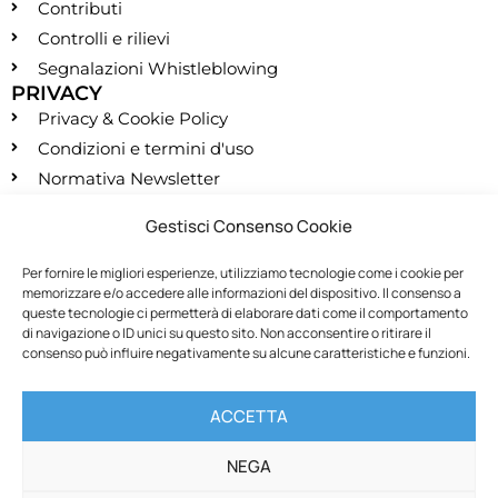
Contributi
Controlli e rilievi
Segnalazioni Whistleblowing
PRIVACY
Privacy & Cookie Policy
Condizioni e termini d'uso
Normativa Newsletter
CONTATTI
Gestisci Consenso Cookie
segreteria@montessori.it
(+39) 06.584.865
Per fornire le migliori esperienze, utilizziamo tecnologie come i cookie per
memorizzare e/o accedere alle informazioni del dispositivo. Il consenso a
(+39) 06.587.959
queste tecnologie ci permetterà di elaborare dati come il comportamento
SOCIALS
di navigazione o ID unici su questo sito. Non acconsentire o ritirare il
consenso può influire negativamente su alcune caratteristiche e funzioni.
RECESSO
ACCETTA
Recedi dal contratto
NEGA