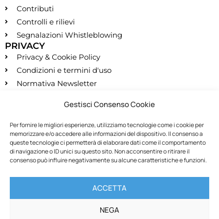
Contributi
Controlli e rilievi
Segnalazioni Whistleblowing
PRIVACY
Privacy & Cookie Policy
Condizioni e termini d'uso
Normativa Newsletter
CONTATTI
Gestisci Consenso Cookie
segreteria@montessori.it
(+39) 06.584.865
Per fornire le migliori esperienze, utilizziamo tecnologie come i cookie per
memorizzare e/o accedere alle informazioni del dispositivo. Il consenso a
(+39) 06.587.959
queste tecnologie ci permetterà di elaborare dati come il comportamento
SOCIALS
di navigazione o ID unici su questo sito. Non acconsentire o ritirare il
consenso può influire negativamente su alcune caratteristiche e funzioni.
RECESSO
ACCETTA
Recedi dal contratto
NEGA