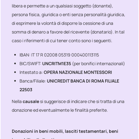
libera e permette a un qualsiasi soggetto (donante),
persona fisica, giuridica o enti senza personalità giuridica,
di esprimere la volontà di disporre la cessione di una
somma di denaro a favore del ricevente (donatario). In tal
caso i riferimenti di cui tener conto sono i seguenti.
IBAN: IT 17 R 02008 05319 000400113115
BIC/SWIFT:
UNCRITM1E35
(per bonifici internazionali)
Intestato a:
OPERA NAZIONALE MONTESSORI
Banca/Filiale:
UNICREDIT BANCA DI ROMA FILIALE
22503
Nella
causale
si suggerisce di indicare che si tratta di una
donazione ed eventualmente le finalità preferite.
Donazioni in beni mobili, lasciti testamentari, beni