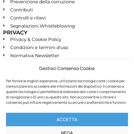
Prevenzione della corruzione
Contributi
Controlli e rilievi
Segnalazioni Whistleblowing
PRIVACY
Privacy & Cookie Policy
Condizioni e termini d'uso
Normativa Newsletter
CONTATTI
Gestisci Consenso Cookie
segreteria@montessori.it
(+39) 06.584.865
Per fornire le migliori esperienze, utilizziamo tecnologie come i cookie per
memorizzare e/o accedere alle informazioni del dispositivo. Il consenso a
(+39) 06.587.959
queste tecnologie ci permetterà di elaborare dati come il comportamento
SOCIALS
di navigazione o ID unici su questo sito. Non acconsentire o ritirare il
consenso può influire negativamente su alcune caratteristiche e funzioni.
RECESSO
ACCETTA
Recedi dal contratto
NEGA