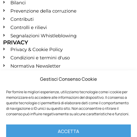
Bilanci
Prevenzione della corruzione
Contributi
Controlli e rilievi
Segnalazioni Whistleblowing
PRIVACY
Privacy & Cookie Policy
Condizioni e termini d'uso
Normativa Newsletter
CONTATTI
Gestisci Consenso Cookie
segreteria@montessori.it
(+39) 06.584.865
Per fornire le migliori esperienze, utilizziamo tecnologie come i cookie per
memorizzare e/o accedere alle informazioni del dispositivo. Il consenso a
(+39) 06.587.959
queste tecnologie ci permetterà di elaborare dati come il comportamento
SOCIALS
di navigazione o ID unici su questo sito. Non acconsentire o ritirare il
consenso può influire negativamente su alcune caratteristiche e funzioni.
RECESSO
ACCETTA
Recedi dal contratto