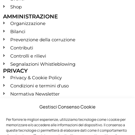
Shop
AMMINISTRAZIONE
Organizzazione
Bilanci
Prevenzione della corruzione
Contributi
Controlli e rilievi
Segnalazioni Whistleblowing
PRIVACY
Privacy & Cookie Policy
Condizioni e termini d'uso
Normativa Newsletter
CONTATTI
Gestisci Consenso Cookie
segreteria@montessori.it
(+39) 06.584.865
Per fornire le migliori esperienze, utilizziamo tecnologie come i cookie per
memorizzare e/o accedere alle informazioni del dispositivo. Il consenso a
(+39) 06.587.959
queste tecnologie ci permetterà di elaborare dati come il comportamento
SOCIALS