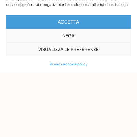
formação; e a Benedetto Scoppola, que fez da
consenso può influire negativamente su alcune caratteristiche e funzioni.
criação da escola secundária Montessori um dos
objetivos centrais de sua presidência na ONM.
ACCETTA
NEGA
VISUALIZZA LE PREFERENZE
PRECEDENTE
SUCCESSIVO
Privacy e cookie policy
Ti potrebbero
interessare
Dal 2 al 4 ottobre 2026: Formazione Residenziale