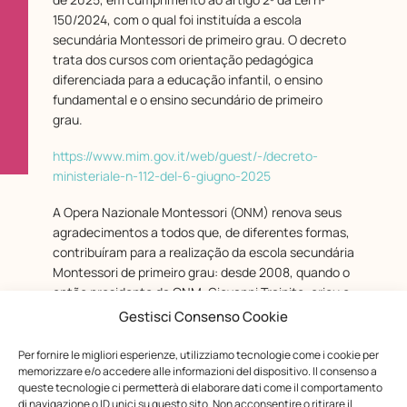
150/2024, com o qual foi instituída a escola
secundária Montessori de primeiro grau. O decreto
trata dos cursos com orientação pedagógica
diferenciada para a educação infantil, o ensino
fundamental e o ensino secundário de primeiro
grau.
https://www.mim.gov.it/web/guest/-/decreto-
ministeriale-n-112-del-6-giugno-2025
A Opera Nazionale Montessori (ONM) renova seus
agradecimentos a todos que, de diferentes formas,
contribuíram para a realização da escola secundária
Montessori de primeiro grau: desde 2008, quando o
então presidente da ONM, Giovanni Trainito, criou o
primeiro Grupo de Estudo, coordenado por Laura
Gestisci Consenso Cookie
Marchioni, até os dias atuais. Agradecimentos
especiais a Milena Piscozzo, diretora da escola-
Per fornire le migliori esperienze, utilizziamo tecnologie come i cookie per
memorizzare e/o accedere alle informazioni del dispositivo. Il consenso a
piloto da experiência Montessori iniciada em 2015; a
queste tecnologie ci permetterà di elaborare dati come il comportamento
Laura Marchioni, responsável científica pela
di navigazione o ID unici su questo sito. Non acconsentire o ritirare il