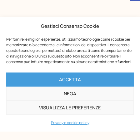
Gestisci Consenso Cookie
Per fornire le migliori esperienze, utilizziamo tecnologie come i cookie per
memorizzare e/o accedere alle informazioni del dispositivo. Il consenso a
queste tecnologie ci permetterà di elaborare dati come il comportamento
di navigazione o ID unici su questo sito. Non acconsentire o ritirare il
consenso può influire negativamente su alcune caratteristiche e funzioni.
ACCETTA
Opera Nazionale Montessori
NEGA
Via di San Gallicano, 7
00153 Roma
VISUALIZZA LE PREFERENZE
-
P.I. 02133361002
Privacy e cookie policy
C.F. 80203390580