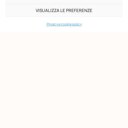
Via di San Gallicano, 7
00153 Roma
VISUALIZZA LE PREFERENZE
-
P.I. 02133361002
Privacy e cookie policy
C.F. 80203390580
PAGINE
Maria Montessori
Chi siamo
Formazione
Biblioteca
News
Eventi
Shop
AMMINISTRAZIONE
Organizzazione
Bilanci
Prevenzione della corruzione