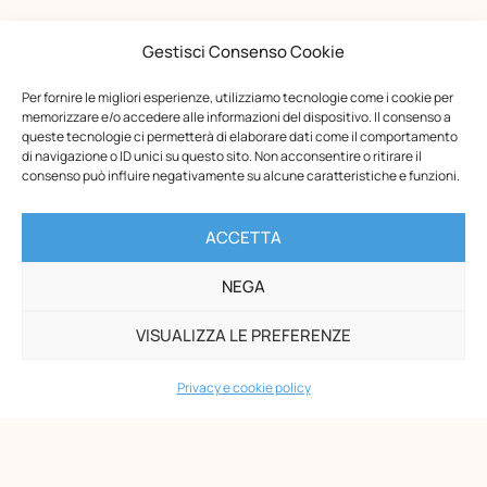
Gestisci Consenso Cookie
Per fornire le migliori esperienze, utilizziamo tecnologie come i cookie per
memorizzare e/o accedere alle informazioni del dispositivo. Il consenso a
queste tecnologie ci permetterà di elaborare dati come il comportamento
di navigazione o ID unici su questo sito. Non acconsentire o ritirare il
consenso può influire negativamente su alcune caratteristiche e funzioni.
Opera Nazionale Montessori
ACCETTA
Via di San Gallicano, 7
00153 Roma
NEGA
-
P.I. 02133361002
VISUALIZZA LE PREFERENZE
C.F. 80203390580
Privacy e cookie policy
PAGINE
Maria Montessori
Chi siamo
Formazione