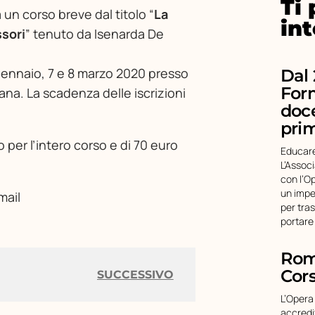
Ti
un corso breve dal titolo “
La
in
sori
” tenuto da Isenarda De
12 gennaio, 7 e 8 marzo 2020 presso
Dal 
For
bana. La scadenza delle iscrizioni
doce
pri
 per l’intero corso e di 70 euro
Educare
L’Assoc
con l’O
un impe
mail
per tra
portare
Roma
Cors
SUCCESSIVO
L’Opera
accredi