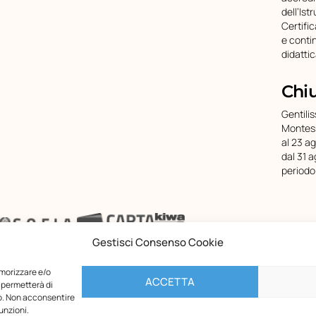
dell’Ist
Certifi
e conti
didatti
Chi
Gentilis
Montess
al 23 a
dal 31 a
periodo
Gestisci Consenso Cookie
emorizzare e/o
ACCETTA
 permetterà di
to. Non acconsentire
unzioni.