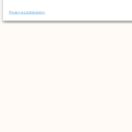
PAGIN
Opera Nazionale Montessori
Maria
Via di San Gallicano, 7
Privacy e cookie policy
Chi s
00153 Roma
-
Form
P.I. 02133361002
Bibli
C.F. 80203390580
News
Event
Shop
© All rights reserved
web
SMStudio
&
designAR.it