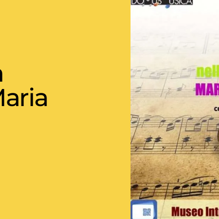
a
aria