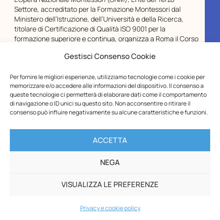
Settore, accreditato per la Formazione Montessori dal
Ministero dell’Istruzione, dell’Università e della Ricerca,
titolare di Certificazione di Qualità ISO 9001 per la
formazione superiore e continua, organizza a Roma il Corso
di differenziazione didattica Montessori per
Gestisci Consenso Cookie
Chiusura estiva ONM
Per fornire le migliori esperienze, utilizziamo tecnologie come i cookie per
memorizzare e/o accedere alle informazioni del dispositivo. Il consenso a
Gentilissimi,vi informiamo che gli Uffici dell’Opera Nazionale
queste tecnologie ci permetterà di elaborare dati come il comportamento
Montessori – ETS resteranno chiusi per la pausa estiva dal
di navigazione o ID unici su questo sito. Non acconsentire o ritirare il
10 al 23 agosto, compresi.Le spedizioni riprenderanno a
consenso può influire negativamente su alcune caratteristiche e funzioni.
partire dal 31 agosto.I buoni Carta del Docente inviati
durante il periodo di chiusura saranno
ACCETTA
NEGA
VISUALIZZA LE PREFERENZE
Privacy e cookie policy