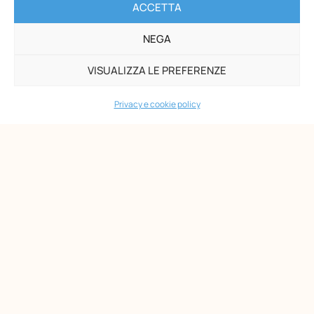
ACCETTA
NEGA
Opera Nazionale Montessori
VISUALIZZA LE PREFERENZE
Via di San Gallicano, 7
00153 Roma
Privacy e cookie policy
-
P.I. 02133361002
C.F. 80203390580
PAGINE
Maria Montessori
Chi siamo
Formazione
Biblioteca
News
Eventi
Shop