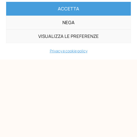
ACCETTA
NEGA
Opera Nazionale Montessori
VISUALIZZA LE PREFERENZE
Via di San Gallicano, 7
Privacy e cookie policy
00153 Roma
-
P.I. 02133361002
C.F. 80203390580
PAGINE
Maria Montessori
Chi siamo
Formazione
Biblioteca
News
Eventi