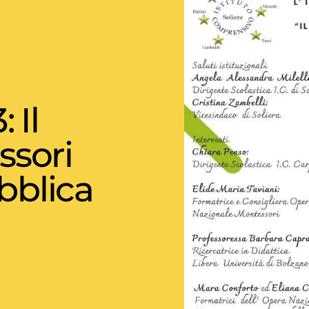
 Il
sori
bblica