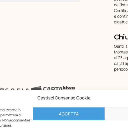
dell’Ist
Certifi
e conti
didatti
Chi
Gentilis
Montess
al 23 a
dal 31 a
periodo
Gestisci Consenso Cookie
emorizzare e/o
ACCETTA
 permetterà di
to. Non acconsentire
unzioni.