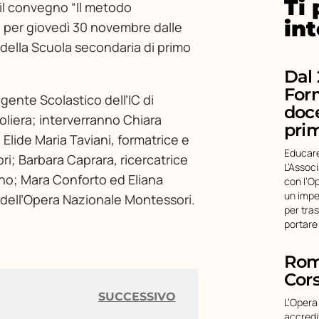
Ti
 il convegno “Il metodo
in
o per giovedì 30 novembre dalle
m della Scuola secondaria di primo
Dal 
For
gente Scolastico dell’IC di
doce
Soliera; interverranno Chiara
pri
 Elide Maria Taviani, formatrice e
Educare
i; Barbara Caprara, ricercatrice
L’Assoc
zano; Mara Conforto ed Eliana
con l’O
un impe
 dell’Opera Nazionale Montessori.
per tra
portare
Roma
Cors
SUCCESSIVO
L’Opera
accredi