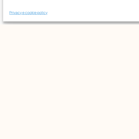
PAGIN
Opera Nazionale Montessori
Maria
Via di San Gallicano, 7
Privacy e cookie policy
Chi s
00153 Roma
-
Form
P.I. 02133361002
Bibli
C.F. 80203390580
News
Event
Shop
© All rights reserved
web
SMStudio
&
designAR.it