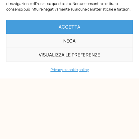
00153 Roma
di navigazione o ID unici su questo sito. Non acconsentire o ritirare il
-
consenso può influire negativamente su alcune caratteristiche e funzioni.
P.I. 02133361002
C.F. 80203390580
ACCETTA
PAGINE
NEGA
Maria Montessori
Chi siamo
VISUALIZZA LE PREFERENZE
Formazione
Biblioteca
Privacy e cookie policy
News
Eventi
Shop
AMMINISTRAZIONE
Organizzazione
Bilanci
Prevenzione della corruzione
Contributi