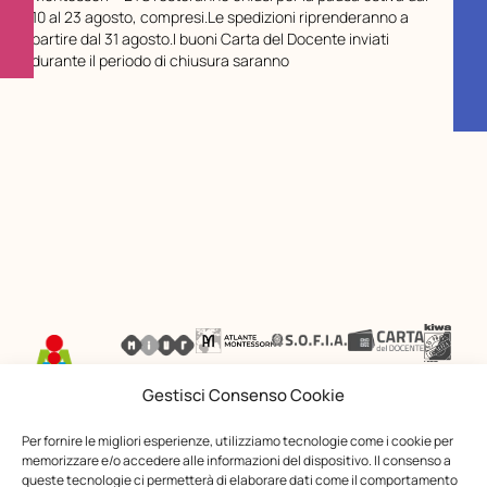
10 al 23 agosto, compresi.Le spedizioni riprenderanno a
partire dal 31 agosto.I buoni Carta del Docente inviati
durante il periodo di chiusura saranno
Gestisci Consenso Cookie
Opera Nazionale Montessori
Per fornire le migliori esperienze, utilizziamo tecnologie come i cookie per
Via di San Gallicano, 7
memorizzare e/o accedere alle informazioni del dispositivo. Il consenso a
queste tecnologie ci permetterà di elaborare dati come il comportamento