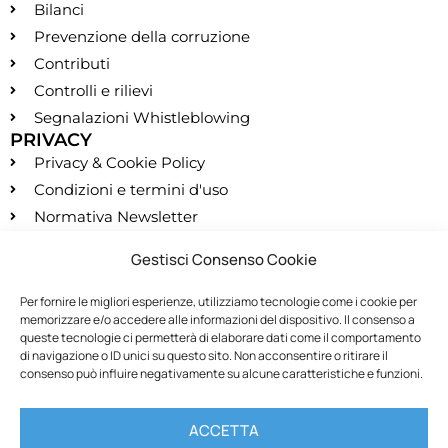
Bilanci
Prevenzione della corruzione
Contributi
Controlli e rilievi
Segnalazioni Whistleblowing
PRIVACY
Privacy & Cookie Policy
Condizioni e termini d'uso
Normativa Newsletter
CONTATTI
Gestisci Consenso Cookie
segreteria@montessori.it
(+39) 06.584.865
Per fornire le migliori esperienze, utilizziamo tecnologie come i cookie per
memorizzare e/o accedere alle informazioni del dispositivo. Il consenso a
(+39) 06.587.959
queste tecnologie ci permetterà di elaborare dati come il comportamento
SOCIALS
di navigazione o ID unici su questo sito. Non acconsentire o ritirare il
consenso può influire negativamente su alcune caratteristiche e funzioni.
RECESSO
ACCETTA
Recedi dal contratto