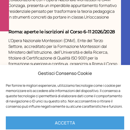
Gonzaga, presenta un imperdibile appuntamento formativo
residenziale pensato per trasformare la teoria pedagogica
in strumenti concreti da portare in classe.Un’occasione
Roma: aperte le iscrizioni al Corso 6–11 2026/2028
L’Opera Nazionale Montessori (ONM), Ente del Terzo
Settore, accreditato per la Formazione Montessori dal
Ministero dell’Istruzione, dell’Università e della Ricerca,
titolare di Certificazione di Qualità ISO 9001 per la
formazione superiore e continua, organizza a Roma il Corso
di differenziazione didattica Montessori per
Gestisci Consenso Cookie
Chiusura estiva ONM
Per fornire le migliori esperienze, utilizziamo tecnologie come i cookie per
memorizzare e/o accedere alle informazioni del dispositivo. Il consenso a
Gentilissimi,vi informiamo che gli Uffici dell’Opera Nazionale
queste tecnologie ci permetterà di elaborare dati come il comportamento
Montessori – ETS resteranno chiusi per la pausa estiva dal
di navigazione o ID unici su questo sito. Non acconsentire o ritirare il
10 al 23 agosto, compresi.Le spedizioni riprenderanno a
consenso può influire negativamente su alcune caratteristiche e funzioni.
partire dal 31 agosto.I buoni Carta del Docente inviati
durante il periodo di chiusura saranno
ACCETTA