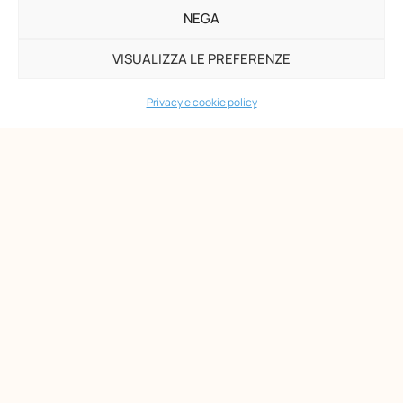
NEGA
VISUALIZZA LE PREFERENZE
Privacy e cookie policy
Opera Nazionale Montessori
Via di San Gallicano, 7
00153 Roma
-
P.I. 02133361002
C.F. 80203390580
PAGINE
Maria Montessori