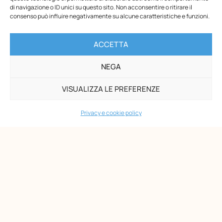
di differenziazione didattica Montessori per
di navigazione o ID unici su questo sito. Non acconsentire o ritirare il
consenso può influire negativamente su alcune caratteristiche e funzioni.
Chiusura estiva ONM
Gentilissimi,vi informiamo che gli Uffici dell’Opera Nazionale
ACCETTA
Montessori – ETS resteranno chiusi per la pausa estiva dal
10 al 23 agosto, compresi.Le spedizioni riprenderanno a
NEGA
partire dal 31 agosto.I buoni Carta del Docente inviati
durante il periodo di chiusura saranno
VISUALIZZA LE PREFERENZE
Privacy e cookie policy