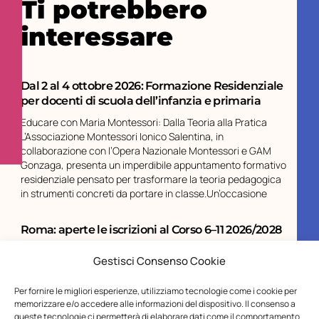
Ti potrebbero
interessare
Dal 2 al 4 ottobre 2026: Formazione Residenziale
per docenti di scuola dell’infanzia e primaria
Educare con Maria Montessori: Dalla Teoria alla Pratica
L’Associazione Montessori Ionico Salentina, in
collaborazione con l’Opera Nazionale Montessori e GAM
Gonzaga, presenta un imperdibile appuntamento formativo
residenziale pensato per trasformare la teoria pedagogica
in strumenti concreti da portare in classe.Un’occasione
Roma: aperte le iscrizioni al Corso 6–11 2026/2028
L’Opera Nazionale Montessori (ONM), Ente del Terzo
Gestisci Consenso Cookie
Settore, accreditato per la Formazione Montessori dal
Ministero dell’Istruzione, dell’Università e della Ricerca,
Per fornire le migliori esperienze, utilizziamo tecnologie come i cookie per
titolare di Certificazione di Qualità ISO 9001 per la
memorizzare e/o accedere alle informazioni del dispositivo. Il consenso a
formazione superiore e continua, organizza a Roma il Corso
queste tecnologie ci permetterà di elaborare dati come il comportamento