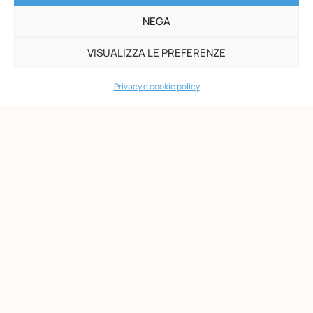
NEGA
VISUALIZZA LE PREFERENZE
Opera Nazionale Montessori
Via di San Gallicano, 7
Privacy e cookie policy
00153 Roma
-
P.I. 02133361002
C.F. 80203390580
PAGINE
Maria Montessori
Chi siamo
Formazione
Biblioteca
News
Eventi
Shop