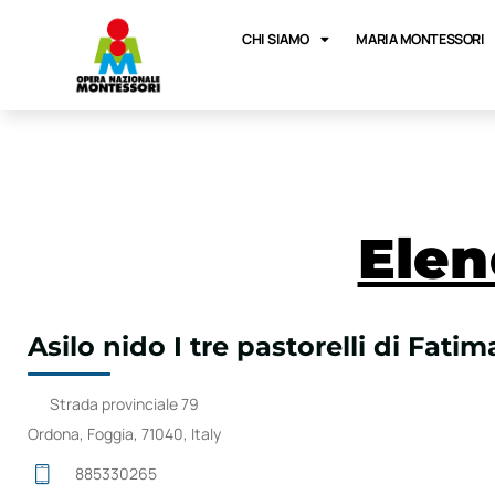
CHI SIAMO
MARIA MONTESSORI
Elen
Asilo nido I tre pastorelli di Fatim
Strada provinciale 79
Ordona, Foggia, 71040, Italy
885330265