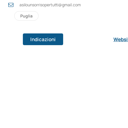
asilounsorrisopertutti@gmail.com
Puglia
Indicazioni
Websi