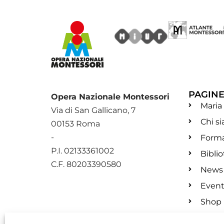
PAGIN
Opera Nazionale Montessori
Maria
Via di San Gallicano, 7
Chi s
00153 Roma
-
Form
P.I. 02133361002
Bibli
C.F. 80203390580
News
Event
Shop