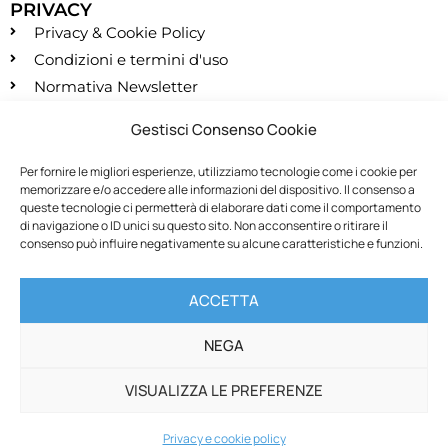
PRIVACY
Privacy & Cookie Policy
Condizioni e termini d'uso
Normativa Newsletter
CONTATTI
Gestisci Consenso Cookie
segreteria@montessori.it
(+39) 06.584.865
Per fornire le migliori esperienze, utilizziamo tecnologie come i cookie per
memorizzare e/o accedere alle informazioni del dispositivo. Il consenso a
(+39) 06.587.959
queste tecnologie ci permetterà di elaborare dati come il comportamento
SOCIALS
di navigazione o ID unici su questo sito. Non acconsentire o ritirare il
consenso può influire negativamente su alcune caratteristiche e funzioni.
RECESSO
ACCETTA
Recedi dal contratto
NEGA
VISUALIZZA LE PREFERENZE
© All rights reserved
web
SMStudio
&
designAR
Privacy e cookie policy