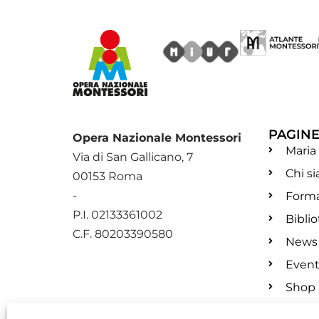
PAGIN
Opera Nazionale Montessori
Maria
Via di San Gallicano, 7
Chi s
00153 Roma
-
Form
P.I. 02133361002
Bibli
C.F. 80203390580
News
Event
Shop