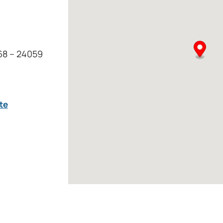
 68 – 24059
te