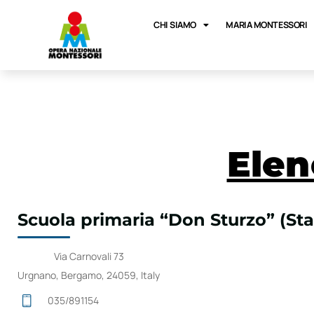
CHI SIAMO
MARIA MONTESSORI
Elen
Scuola primaria “Don Sturzo” (Sta
Via Carnovali 73
Urgnano, Bergamo, 24059, Italy
035/891154