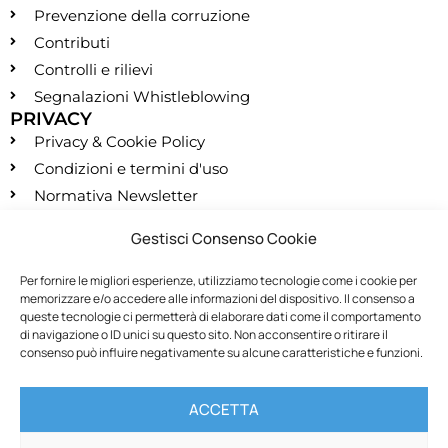
Prevenzione della corruzione
Contributi
Controlli e rilievi
Segnalazioni Whistleblowing
PRIVACY
Privacy & Cookie Policy
Condizioni e termini d'uso
Normativa Newsletter
CONTATTI
Gestisci Consenso Cookie
segreteria@montessori.it
(+39) 06.584.865
Per fornire le migliori esperienze, utilizziamo tecnologie come i cookie per
memorizzare e/o accedere alle informazioni del dispositivo. Il consenso a
(+39) 06.587.959
queste tecnologie ci permetterà di elaborare dati come il comportamento
SOCIALS
di navigazione o ID unici su questo sito. Non acconsentire o ritirare il
consenso può influire negativamente su alcune caratteristiche e funzioni.
RECESSO
ACCETTA
Recedi dal contratto