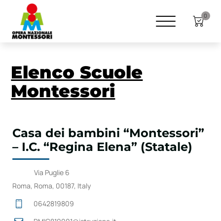
0
Elenco Scuole
Montessori
Casa dei bambini “Montessori”
– I.C. “Regina Elena” (Statale)
Via Puglie 6
Roma, Roma, 00187, Italy
0642819809