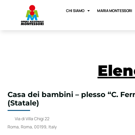
CHI SIAMO
MARIA MONTESSORI
Elen
Casa dei bambini – plesso “C. Ferr
(Statale)
Via di Villa Chigi 22
Roma, Roma, 00199, Italy