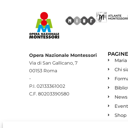
PAGIN
Opera Nazionale Montessori
Maria
Via di San Gallicano, 7
Chi s
00153 Roma
-
Form
P.I. 02133361002
Bibli
C.F. 80203390580
News
Event
Shop