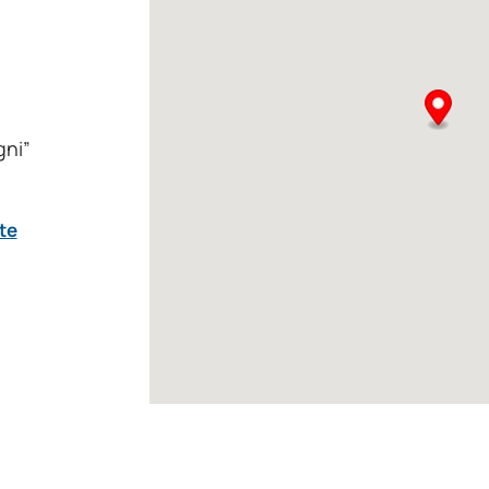
gni”
te