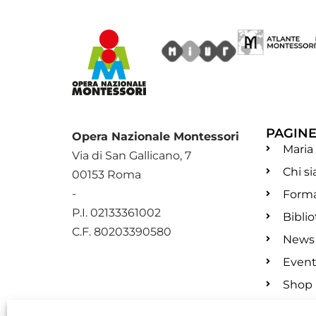
PAGIN
Opera Nazionale Montessori
Maria
Via di San Gallicano, 7
Chi s
00153 Roma
-
Form
P.I. 02133361002
Bibli
C.F. 80203390580
News
Event
Shop