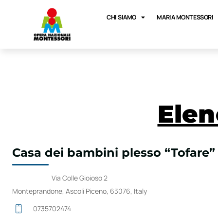
CHI SIAMO
MARIA MONTESSORI
Elen
Casa dei bambini plesso “Tofare”
Via Colle Gioioso 2
Monteprandone, Ascoli Piceno, 63076, Italy
0735702474