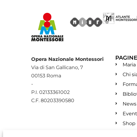
PAGIN
Opera Nazionale Montessori
Maria
Via di San Gallicano, 7
Chi s
00153 Roma
-
Form
P.I. 02133361002
Bibli
C.F. 80203390580
News
Event
Shop