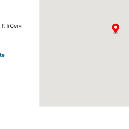
.lli Cervi
te