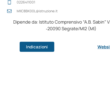
0226411001
MIIC8BK00L@istruzione.it
Dipende da: Istituto Comprensivo “A.B. Sabin” V. F
‑20090 Segrate/MI2 (MI)
Indicazioni
Websi