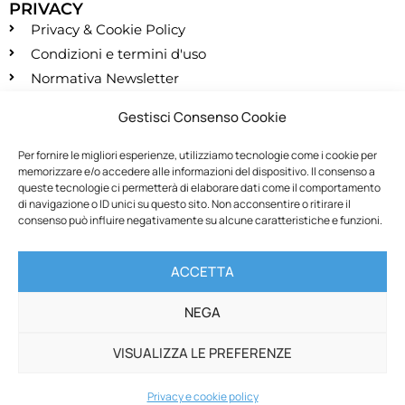
PRIVACY
Privacy & Cookie Policy
Condizioni e termini d'uso
Normativa Newsletter
CONTATTI
Gestisci Consenso Cookie
segreteria@montessori.it
(+39) 06.584.865
Per fornire le migliori esperienze, utilizziamo tecnologie come i cookie per
memorizzare e/o accedere alle informazioni del dispositivo. Il consenso a
(+39) 06.587.959
queste tecnologie ci permetterà di elaborare dati come il comportamento
SOCIALS
di navigazione o ID unici su questo sito. Non acconsentire o ritirare il
consenso può influire negativamente su alcune caratteristiche e funzioni.
RECESSO
ACCETTA
Recedi dal contratto
NEGA
VISUALIZZA LE PREFERENZE
© All rights reserved
web
SMStudio
&
designAR
Privacy e cookie policy