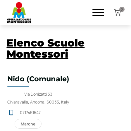
0
Elenco Scuole
Montessori
Nido (Comunale)
Via Donizetti 33
Chiaravalle, Ancona, 60033, Italy
0717451547
Marche