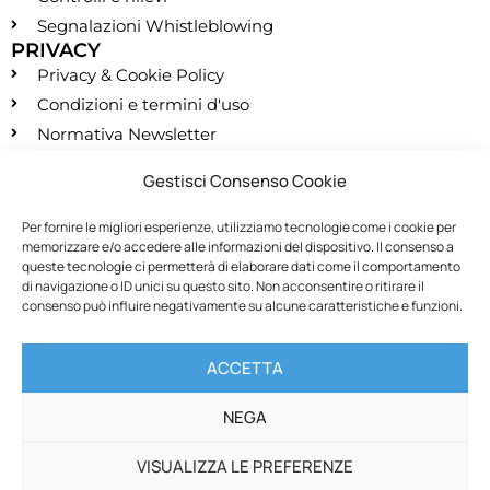
Segnalazioni Whistleblowing
PRIVACY
Privacy & Cookie Policy
Condizioni e termini d'uso
Normativa Newsletter
CONTATTI
Gestisci Consenso Cookie
segreteria@montessori.it
(+39) 06.584.865
Per fornire le migliori esperienze, utilizziamo tecnologie come i cookie per
memorizzare e/o accedere alle informazioni del dispositivo. Il consenso a
(+39) 06.587.959
queste tecnologie ci permetterà di elaborare dati come il comportamento
SOCIALS
di navigazione o ID unici su questo sito. Non acconsentire o ritirare il
consenso può influire negativamente su alcune caratteristiche e funzioni.
RECESSO
ACCETTA
Recedi dal contratto
NEGA
VISUALIZZA LE PREFERENZE