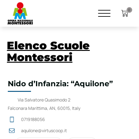
0
Elenco Scuole
Montessori
Nido d’Infanzia: “Aquilone”
Via Salvatore Quasimodo 2
Falconara Marittima, AN, 60015, Italy
0719188056
aquilone@virtuscoop.it