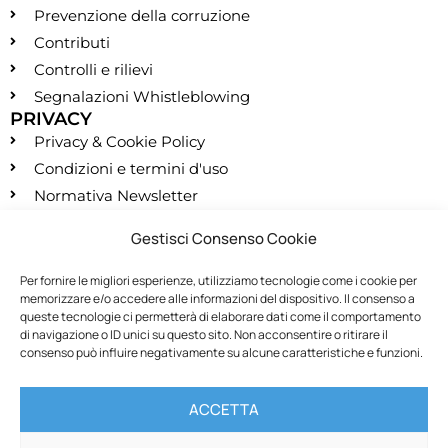
Prevenzione della corruzione
Contributi
Controlli e rilievi
Segnalazioni Whistleblowing
PRIVACY
Privacy & Cookie Policy
Condizioni e termini d'uso
Normativa Newsletter
CONTATTI
Gestisci Consenso Cookie
segreteria@montessori.it
(+39) 06.584.865
Per fornire le migliori esperienze, utilizziamo tecnologie come i cookie per
memorizzare e/o accedere alle informazioni del dispositivo. Il consenso a
(+39) 06.587.959
queste tecnologie ci permetterà di elaborare dati come il comportamento
SOCIALS
di navigazione o ID unici su questo sito. Non acconsentire o ritirare il
consenso può influire negativamente su alcune caratteristiche e funzioni.
RECESSO
ACCETTA
Recedi dal contratto