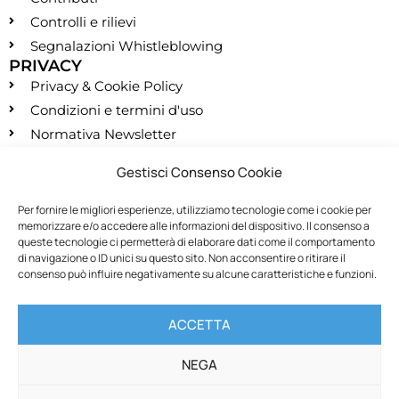
Controlli e rilievi
Segnalazioni Whistleblowing
PRIVACY
Privacy & Cookie Policy
Condizioni e termini d'uso
Normativa Newsletter
CONTATTI
Gestisci Consenso Cookie
segreteria@montessori.it
(+39) 06.584.865
Per fornire le migliori esperienze, utilizziamo tecnologie come i cookie per
memorizzare e/o accedere alle informazioni del dispositivo. Il consenso a
(+39) 06.587.959
queste tecnologie ci permetterà di elaborare dati come il comportamento
SOCIALS
di navigazione o ID unici su questo sito. Non acconsentire o ritirare il
consenso può influire negativamente su alcune caratteristiche e funzioni.
RECESSO
ACCETTA
Recedi dal contratto
NEGA