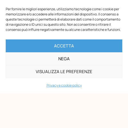
Per fornire le migliori esperienze, utilizziamo tecnologie come i cookie per
memorizzare e/o accedere alle informazioni del dispositivo. Il consenso a
queste tecnologie ci permetterà di elaborare dati come il comportamento
di navigazione o ID unici su questo sito. Non acconsentire o ritirare il
consenso può influire negativamente su alcune caratteristiche e funzioni.
ACCETTA
NEGA
VISUALIZZA LE PREFERENZE
Opera Nazionale Montessori
Privacy e cookie policy
Via di San Gallicano, 7
00153 Roma
-
P.I. 02133361002
C.F. 80203390580