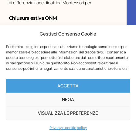
di differenziazione didattica Montessori per
Chiusura estiva ONM
Gentilissimi,vi informiamo che gli Uffici dell’Opera Nazionale
Montessori – ETS resteranno chiusi per la pausa estiva dal
Gestisci Consenso Cookie
10 al 23 agosto, compresi.Le spedizioni riprenderanno a
partire dal 31 agosto.I buoni Carta del Docente inviati
Per fornire le migliori esperienze, utilizziamo tecnologie come i cookie per
durante il periodo di chiusura saranno
memorizzare e/o accedere alle informazioni del dispositivo. Il consenso a
queste tecnologie ci permetterà di elaborare dati come il comportamento
di navigazione o ID unici su questo sito. Non acconsentire o ritirare il
consenso può influire negativamente su alcune caratteristiche e funzioni.
ACCETTA
NEGA
VISUALIZZA LE PREFERENZE
Privacy e cookie policy