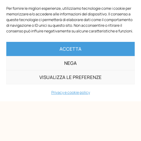
Per fornire le migliori esperienze, utilizziamo tecnologie come i cookie per
memorizzare e/o accedere alle informazioni del dispositivo. Il consenso a
queste tecnologie ci permetterà di elaborare dati come il comportamento
di navigazione o ID unici su questo sito. Non acconsentire o ritirare il
consenso può influire negativamente su alcune caratteristiche e funzioni.
ACCETTA
NEGA
Opera Nazionale Montessori
VISUALIZZA LE PREFERENZE
Via di San Gallicano, 7
00153 Roma
Privacy e cookie policy
-
P.I. 02133361002
C.F. 80203390580
PAGINE
Maria Montessori