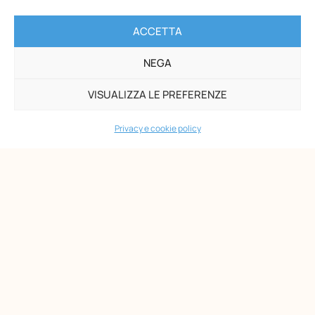
ACCETTA
Opera Nazionale Montessori
Via di San Gallicano, 7
NEGA
00153 Roma
VISUALIZZA LE PREFERENZE
-
P.I. 02133361002
Privacy e cookie policy
C.F. 80203390580
PAGINE
Maria Montessori
Chi siamo
Formazione
Biblioteca
News
Eventi
Shop
AMMINISTRAZIONE