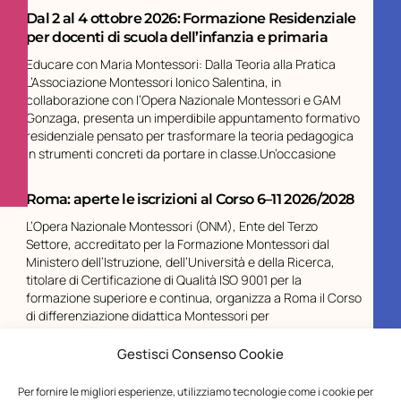
Dal 2 al 4 ottobre 2026: Formazione Residenziale
per docenti di scuola dell’infanzia e primaria
Educare con Maria Montessori: Dalla Teoria alla Pratica
L’Associazione Montessori Ionico Salentina, in
collaborazione con l’Opera Nazionale Montessori e GAM
Gonzaga, presenta un imperdibile appuntamento formativo
residenziale pensato per trasformare la teoria pedagogica
in strumenti concreti da portare in classe.Un’occasione
Roma: aperte le iscrizioni al Corso 6–11 2026/2028
L’Opera Nazionale Montessori (ONM), Ente del Terzo
Settore, accreditato per la Formazione Montessori dal
Ministero dell’Istruzione, dell’Università e della Ricerca,
titolare di Certificazione di Qualità ISO 9001 per la
formazione superiore e continua, organizza a Roma il Corso
di differenziazione didattica Montessori per
Gestisci Consenso Cookie
Chiusura estiva ONM
Gentilissimi,vi informiamo che gli Uffici dell’Opera Nazionale
Per fornire le migliori esperienze, utilizziamo tecnologie come i cookie per