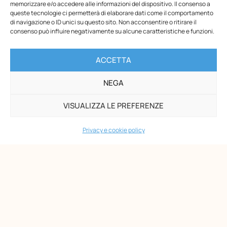
Montessori – ETS resteranno chiusi per la pausa estiva dal
memorizzare e/o accedere alle informazioni del dispositivo. Il consenso a
10 al 23 agosto, compresi.Le spedizioni riprenderanno a
queste tecnologie ci permetterà di elaborare dati come il comportamento
di navigazione o ID unici su questo sito. Non acconsentire o ritirare il
partire dal 31 agosto.I buoni Carta del Docente inviati
consenso può influire negativamente su alcune caratteristiche e funzioni.
durante il periodo di chiusura saranno
ACCETTA
NEGA
VISUALIZZA LE PREFERENZE
Privacy e cookie policy
Opera Nazionale Montessori
Via di San Gallicano, 7
00153 Roma
-