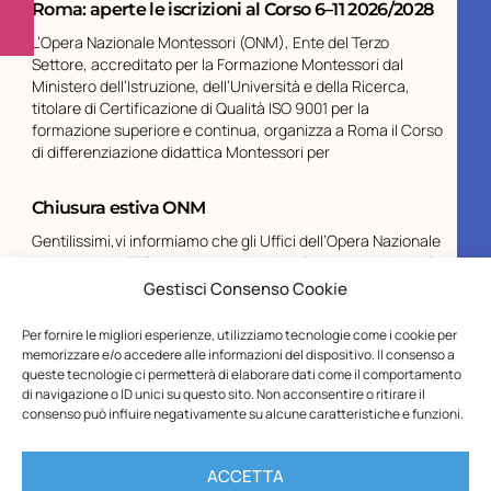
Roma: aperte le iscrizioni al Corso 6–11 2026/2028
L’Opera Nazionale Montessori (ONM), Ente del Terzo
Settore, accreditato per la Formazione Montessori dal
Ministero dell’Istruzione, dell’Università e della Ricerca,
titolare di Certificazione di Qualità ISO 9001 per la
formazione superiore e continua, organizza a Roma il Corso
di differenziazione didattica Montessori per
Chiusura estiva ONM
Gentilissimi,vi informiamo che gli Uffici dell’Opera Nazionale
Montessori – ETS resteranno chiusi per la pausa estiva dal
10 al 23 agosto, compresi.Le spedizioni riprenderanno a
Gestisci Consenso Cookie
partire dal 31 agosto.I buoni Carta del Docente inviati
durante il periodo di chiusura saranno
Per fornire le migliori esperienze, utilizziamo tecnologie come i cookie per
memorizzare e/o accedere alle informazioni del dispositivo. Il consenso a
queste tecnologie ci permetterà di elaborare dati come il comportamento
di navigazione o ID unici su questo sito. Non acconsentire o ritirare il
consenso può influire negativamente su alcune caratteristiche e funzioni.
ACCETTA