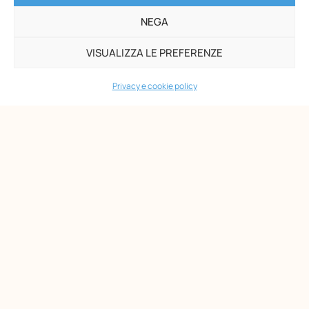
NEGA
VISUALIZZA LE PREFERENZE
Privacy e cookie policy
Opera Nazionale Montessori
Via di San Gallicano, 7
00153 Roma
-
P.I. 02133361002
C.F. 80203390580
PAGINE
Maria Montessori
Chi siamo
Formazione
Biblioteca