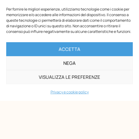
Per fornire le migliori esperienze, utilizziamo tecnologie come i cookie per
memorizzare e/o accedere alle informazioni del dispositivo. Il consenso a
queste tecnologie ci permetterà di elaborare dati come il comportamento
di navigazione o ID unici su questo sito. Non acconsentire o ritirare il
consenso può influire negativamente su alcune caratteristiche e funzioni.
Opera Nazionale Montessori
ACCETTA
Via di San Gallicano, 7
00153 Roma
NEGA
-
VISUALIZZA LE PREFERENZE
P.I. 02133361002
C.F. 80203390580
Privacy e cookie policy
PAGINE
Maria Montessori
Chi siamo
Formazione
Biblioteca
News