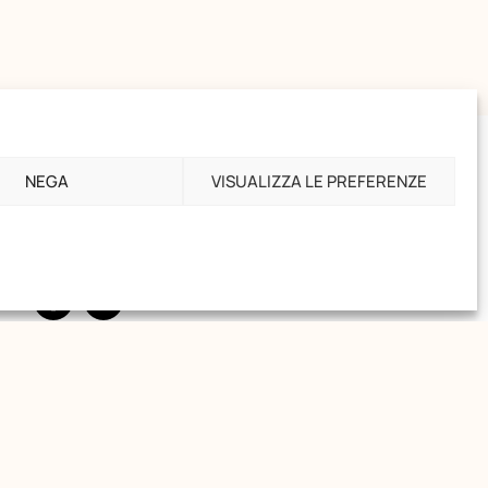
CONTATTI
segreteria@montessori.it
NEGA
VISUALIZZA LE PREFERENZE
(+39) 06.584.865
ne
(+39) 06.587.959
SOCIALS
RECESSO
ng
Recedi dal contratto