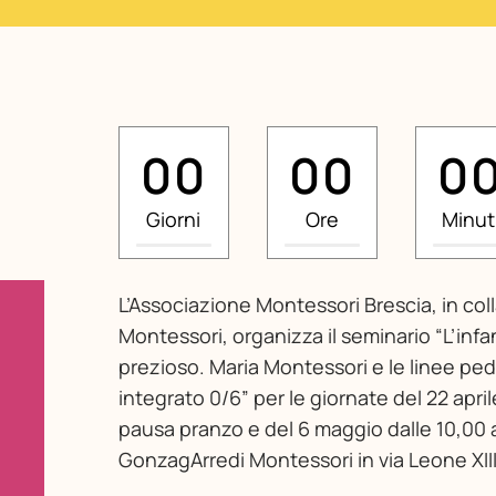
0
0
0
0
0
0
0
0
0
0
Giorni
Ore
Minut
L’Associazione Montessori Brescia, in c
Montessori, organizza il seminario “L’infa
prezioso. Maria Montessori e le linee pe
integrato 0/6” per le giornate del 22 april
pausa pranzo e del 6 maggio dalle 10,00 a
GonzagArredi Montessori in via Leone XII