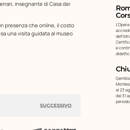
errari, insegnante di Casa dei
Roma
Cors
 in presenza che online, il costo
L’Opera
accredi
esa una visita guidata al museo
dell’Ist
Certifi
e conti
didatti
Chi
Gentilis
Montess
al 23 a
dal 31 a
periodo
SUCCESSIVO