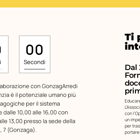
0
0
0
Ti
0
0
0
in
i
Secondi
Dal 
For
doce
ollaborazione con GonzagArredi
pri
nzia è il potenziale umano più
Educare
dagogiche per il sistema
L’Assoc
e dalle 10,00 alle 16,00 con
con l’O
un impe
lle 13,00 presso la sede della
per tra
I, 7 (Gonzaga).
portare