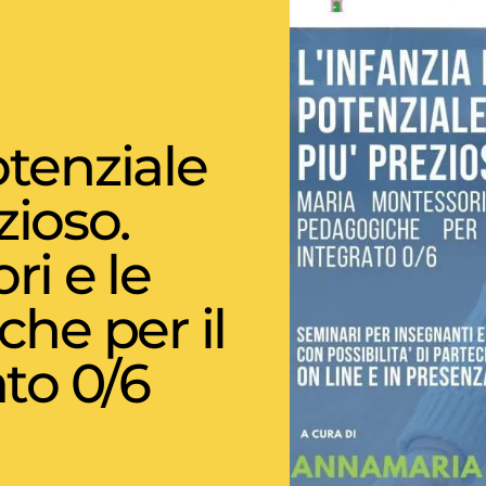
potenziale
ioso.
i e le
he per il
to 0/6