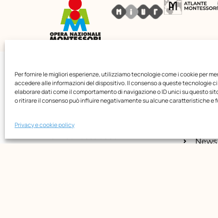
PAGIN
Opera Nazionale Montessori
Per fornire le migliori esperienze, utilizziamo tecnologie come i cookie per m
Maria
accedere alle informazioni del dispositivo. Il consenso a queste tecnologie ci
Via di San Gallicano, 7
elaborare dati come il comportamento di navigazione o ID unici su questo si
Chi s
00153 Roma
o ritirare il consenso può influire negativamente su alcune caratteristiche e f
-
Form
P.I. 02133361002
Privacy e cookie policy
Bibli
C.F. 80203390580
News
Event
Shop