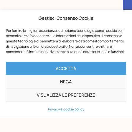
Gestisci Consenso Cookie
Per fornire le migliori esperienze, utilizziamo tecnologie come i cookie per
memorizzare e/o accedere alle informazioni del dispositivo. Il consenso a
queste tecnologie ci permetterà di elaborare dati come il comportamento
di navigazione o ID unici su questo sito. Non acconsentire o ritirare il
consenso può influire negativamente su alcune caratteristiche e funzioni.
ACCETTA
NEGA
VISUALIZZA LE PREFERENZE
Opera Nazionale Montessori
Via di San Gallicano, 7
Privacy e cookie policy
00153 Roma
-
P.I. 02133361002