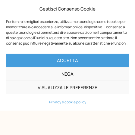
Gestisci Consenso Cookie
Ti potrebbero
Per fornire le migliori esperienze, utilizziamo tecnologie come i cookie per
interessare
memorizzare e/o accedere alle informazioni del dispositivo. Il consenso a
queste tecnologie ci permetterà di elaborare dati come il comportamento
di navigazione o ID unici su questo sito. Non acconsentire o ritirare il
consenso può influire negativamente su alcune caratteristiche e funzioni.
Dal 2 al 4 ottobre 2026: Formazione Residenziale
per docenti di scuola dell’infanzia e primaria
ACCETTA
Educare con Maria Montessori: Dalla Teoria alla Pratica
L’Associazione Montessori Ionico Salentina, in
NEGA
collaborazione con l’Opera Nazionale Montessori e GAM
Gonzaga, presenta un imperdibile appuntamento formativo
VISUALIZZA LE PREFERENZE
residenziale pensato per trasformare la teoria pedagogica
in strumenti concreti da portare in classe.Un’occasione
Privacy e cookie policy
Roma: aperte le iscrizioni al Corso 6–11 2026/2028
L’Opera Nazionale Montessori (ONM), Ente del Terzo
Settore, accreditato per la Formazione Montessori dal
Ministero dell’Istruzione, dell’Università e della Ricerca,