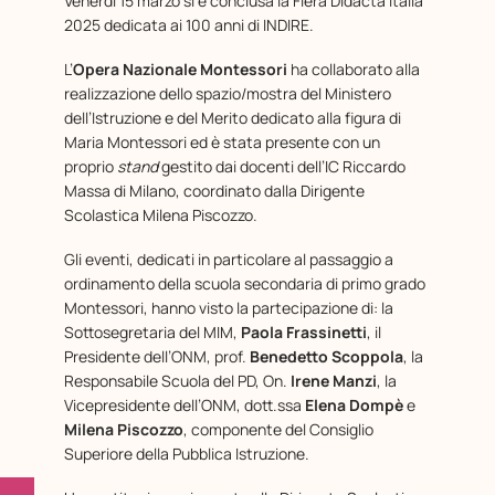
Venerdì 15 marzo si è conclusa la Fiera Didacta Italia
2025 dedicata ai 100 anni di INDIRE.
L’
Opera Nazionale Montessori
ha collaborato alla
realizzazione dello spazio/mostra del Ministero
dell’Istruzione e del Merito dedicato alla figura di
Maria Montessori ed è stata presente con un
proprio
stand
gestito dai docenti dell’IC Riccardo
Massa di Milano, coordinato dalla Dirigente
Scolastica Milena Piscozzo.
Gli eventi, dedicati in particolare al passaggio a
ordinamento della scuola secondaria di primo grado
Montessori, hanno visto la partecipazione di: la
Sottosegretaria del MIM,
Paola Frassinetti
, il
Presidente dell’ONM, prof.
Benedetto Scoppola
, la
Responsabile Scuola del PD, On.
Irene Manzi
, la
Vicepresidente dell’ONM, dott.ssa
Elena Dompè
e
Milena Piscozzo
, componente del Consiglio
Superiore della Pubblica Istruzione.