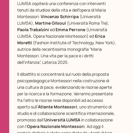
LUMSA ospiterà una conferenza con interventi
tenuti da studiosi della vita e dell’opera di Maria
Montessori:
Vincenzo Schirripa
(Università
LUMSA),
Martine Gilsoul
(Università Roma Tre),
Paola Trabalzini
ed
Emma Perrone
(Università
LUMSA, Opera Nazionale Montessori) ed
Erica
Moretti
(Fashion Institute of Technology, New York),
autrice della recentissima monografia “Maria
Montessori. Una vita per la pace e i diritti
dell’infanzia”, Laterza 2025.
Il dibattito si concentrerà sul ruolo della proposta
psicopedagogica Montessori nella costruzione di
una cultura di pace, evidenziando le risorse aperte
per la ricerca e la formazione. Verranno presentate
fra l’altro le risorse rese disponibili ad accesso
aperto sull’
Atlante Montessori
, uno strumento di
studio e di collaborazione scientifica internazionale,
promosso dall’
Università LUMSA
in collaborazione
con l’
Opera Nazionale Montessori
. Ad oggi il
portale digitale è stato consultato da utenti di ben