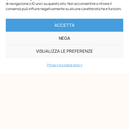
di navigazione o ID unici su questo sito. Non acconsentire o ritirare il
consenso può influire negativamente su alcune caratteristiche e funzioni.
Opera Nazionale Montessori
Via di San Gallicano, 7
ACCETTA
00153 Roma
NEGA
-
P.I. 02133361002
VISUALIZZA LE PREFERENZE
C.F. 80203390580
PAGINE
Privacy e cookie policy
Maria Montessori
Chi siamo
Formazione
Biblioteca
News
Eventi
Shop
AMMINISTRAZIONE