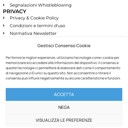
Segnalazioni Whistleblowing
PRIVACY
Privacy & Cookie Policy
Condizioni e termini d'uso
Normativa Newsletter
CONTATTI
Gestisci Consenso Cookie
segreteria@montessori.it
(+39) 06.584.865
Per fornire le migliori esperienze, utilizziamo tecnologie come i cookie per
memorizzare e/o accedere alle informazioni del dispositivo. Il consenso a
(+39) 06.587.959
queste tecnologie ci permetterà di elaborare dati come il comportamento
SOCIALS
di navigazione o ID unici su questo sito. Non acconsentire o ritirare il
consenso può influire negativamente su alcune caratteristiche e funzioni.
RECESSO
ACCETTA
Recedi dal contratto
NEGA
VISUALIZZA LE PREFERENZE
🚚 Chiusura estiva: le spedizioni saranno