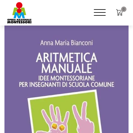
Home
Shop
Libri ONM
0