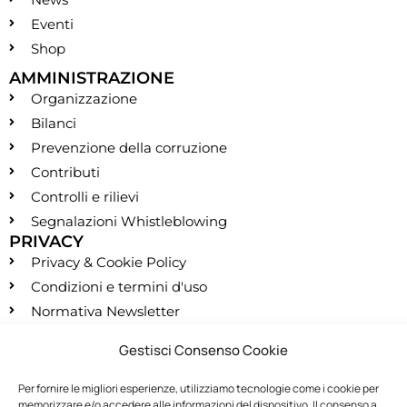
Eventi
Shop
AMMINISTRAZIONE
Organizzazione
Bilanci
Prevenzione della corruzione
Contributi
Controlli e rilievi
Segnalazioni Whistleblowing
PRIVACY
Privacy & Cookie Policy
Condizioni e termini d'uso
Normativa Newsletter
CONTATTI
Gestisci Consenso Cookie
segreteria@montessori.it
(+39) 06.584.865
Per fornire le migliori esperienze, utilizziamo tecnologie come i cookie per
memorizzare e/o accedere alle informazioni del dispositivo. Il consenso a