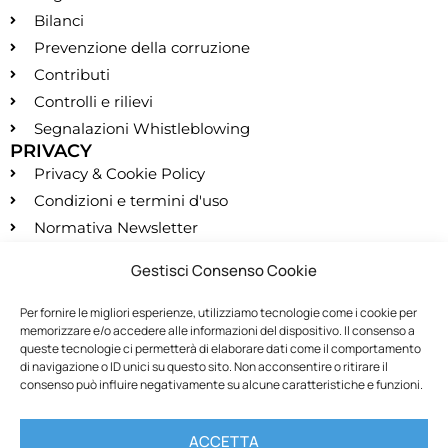
Bilanci
Prevenzione della corruzione
Contributi
Controlli e rilievi
Segnalazioni Whistleblowing
PRIVACY
Privacy & Cookie Policy
Condizioni e termini d'uso
Normativa Newsletter
CONTATTI
Gestisci Consenso Cookie
segreteria@montessori.it
(+39) 06.584.865
Per fornire le migliori esperienze, utilizziamo tecnologie come i cookie per
memorizzare e/o accedere alle informazioni del dispositivo. Il consenso a
(+39) 06.587.959
queste tecnologie ci permetterà di elaborare dati come il comportamento
SOCIALS
di navigazione o ID unici su questo sito. Non acconsentire o ritirare il
consenso può influire negativamente su alcune caratteristiche e funzioni.
RECESSO
ACCETTA
Recedi dal contratto