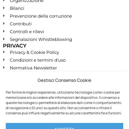
Organizzazione
Bilanci
Prevenzione della corruzione
Contributi
Controlli e rilievi
Segnalazioni Whistleblowing
PRIVACY
Privacy & Cookie Policy
Condizioni e termini d'uso
Normativa Newsletter
CONTATTI
Gestisci Consenso Cookie
segreteria@montessori.it
(+39) 06.584.865
Per fornire le migliori esperienze, utilizziamo tecnologie come i cookie per
memorizzare e/o accedere alle informazioni del dispositivo. Il consenso a
(+39) 06.587.959
queste tecnologie ci permetterà di elaborare dati come il comportamento
SOCIALS
di navigazione o ID unici su questo sito. Non acconsentire o ritirare il
consenso può influire negativamente su alcune caratteristiche e funzioni.
RECESSO