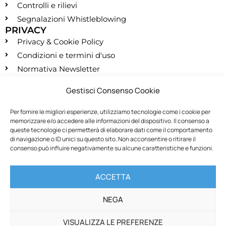
Controlli e rilievi
Segnalazioni Whistleblowing
PRIVACY
Privacy & Cookie Policy
Condizioni e termini d'uso
Normativa Newsletter
CONTATTI
Gestisci Consenso Cookie
segreteria@montessori.it
(+39) 06.584.865
Per fornire le migliori esperienze, utilizziamo tecnologie come i cookie per
memorizzare e/o accedere alle informazioni del dispositivo. Il consenso a
(+39) 06.587.959
queste tecnologie ci permetterà di elaborare dati come il comportamento
SOCIALS
di navigazione o ID unici su questo sito. Non acconsentire o ritirare il
consenso può influire negativamente su alcune caratteristiche e funzioni.
RECESSO
ACCETTA
Recedi dal contratto
NEGA
VISUALIZZA LE PREFERENZE