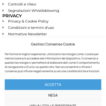
Controlli e rilievi
Segnalazioni Whistleblowing
PRIVACY
Privacy & Cookie Policy
Condizioni e termini d'uso
Normativa Newsletter
CONTATTI
Gestisci Consenso Cookie
segreteria@montessori.it
(+39) 06.584.865
Per fornire le migliori esperienze, utilizziamo tecnologie come i cookie per
memorizzare e/o accedere alle informazioni del dispositivo. Il consenso a
(+39) 06.587.959
queste tecnologie ci permetterà di elaborare dati come il comportamento
SOCIALS
di navigazione o ID unici su questo sito. Non acconsentire o ritirare il
consenso può influire negativamente su alcune caratteristiche e funzioni.
RECESSO
ACCETTA
Recedi dal contratto
NEGA
VISUALIZZA LE PREFERENZE