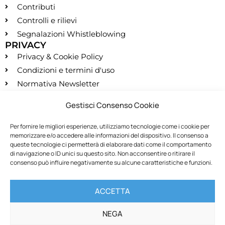
Contributi
Controlli e rilievi
Segnalazioni Whistleblowing
PRIVACY
Privacy & Cookie Policy
Condizioni e termini d'uso
Normativa Newsletter
CONTATTI
Gestisci Consenso Cookie
segreteria@montessori.it
(+39) 06.584.865
Per fornire le migliori esperienze, utilizziamo tecnologie come i cookie per
memorizzare e/o accedere alle informazioni del dispositivo. Il consenso a
(+39) 06.587.959
queste tecnologie ci permetterà di elaborare dati come il comportamento
SOCIALS
di navigazione o ID unici su questo sito. Non acconsentire o ritirare il
consenso può influire negativamente su alcune caratteristiche e funzioni.
RECESSO
ACCETTA
Recedi dal contratto
NEGA