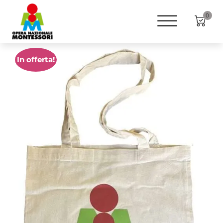
Home
Shop
Gadget
0
In offerta!