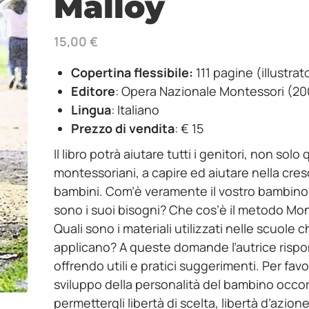
Malloy
15,00
€
Copertina flessibile:
111 pagine (illustrat
Editore
: Opera Nazionale Montessori (2
Lingua
: Italiano
Prezzo di vendita
: € 15
Il libro potrà aiutare tutti i genitori, non solo q
montessoriani, a capire ed aiutare nella cresc
bambini. Com’è veramente il vostro bambino
sono i suoi bisogni? Che cos’è il metodo Mo
Quali sono i materiali utilizzati nelle scuole c
applicano? A queste domande l’autrice risp
offrendo utili e pratici suggerimenti. Per favor
sviluppo della personalità del bambino occo
permettergli libertà di scelta, libertà d’azione