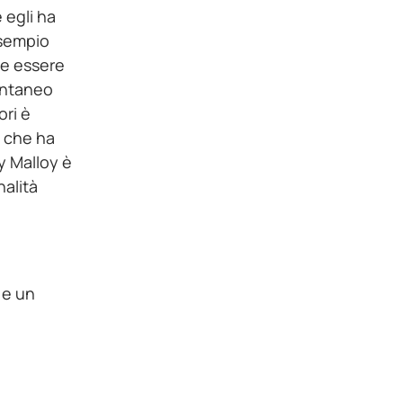
 egli ha
esempio
ve essere
ontaneo
ori è
o che ha
ry Malloy è
nalità
 e un