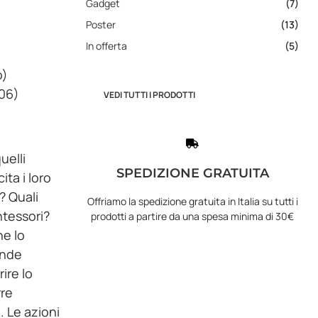
Gadget
(7)
Poster
(13)
In offerta
(5)
o)
006)
VEDI TUTTI I PRODOTTI
uelli
SPEDIZIONE GRATUITA
ita i loro
? Quali
Offriamo la spedizione gratuita in Italia su tutti i
ntessori?
prodotti a partire da una spesa minima di 30€
he lo
onde
ire lo
rre
. Le azioni