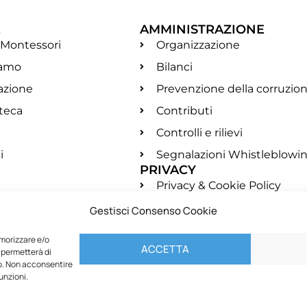
E
AMMINISTRAZIONE
 Montessori
Organizzazione
iamo
Bilanci
azione
Prevenzione della corruzio
oteca
Contributi
Controlli e rilievi
i
Segnalazioni Whistleblowi
PRIVACY
Privacy & Cookie Policy
Condizioni e termini d'uso
Gestisci Consenso Cookie
Normativa Newsletter
emorizzare e/o
ACCETTA
 permetterà di
to. Non acconsentire
unzioni.