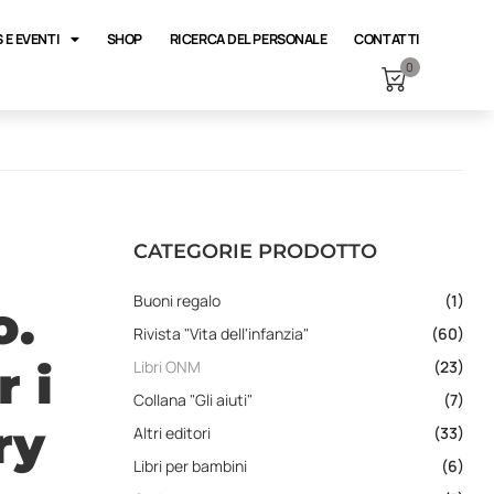
 E EVENTI
SHOP
RICERCA DEL PERSONALE
CONTATTI
0
CATEGORIE PRODOTTO
Buoni regalo
(1)
o.
Rivista "Vita dell'infanzia"
(60)
 i
Libri ONM
(23)
Collana "Gli aiuti"
(7)
ry
Altri editori
(33)
Libri per bambini
(6)