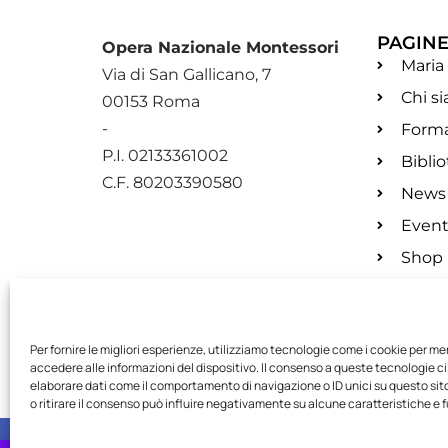
PAGIN
Opera Nazionale Montessori
Maria
Via di San Gallicano, 7
Chi s
00153 Roma
-
Form
P.I. 02133361002
Bibli
C.F. 80203390580
News
Event
Shop
Per fornire le migliori esperienze, utilizziamo tecnologie come i cookie per m
accedere alle informazioni del dispositivo. Il consenso a queste tecnologie ci
elaborare dati come il comportamento di navigazione o ID unici su questo si
o ritirare il consenso può influire negativamente su alcune caratteristiche e f